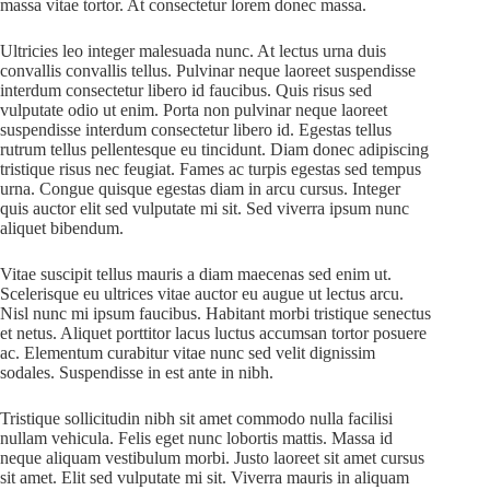
massa vitae tortor. At consectetur lorem donec massa.
Ultricies leo integer malesuada nunc. At lectus urna duis
convallis convallis tellus. Pulvinar neque laoreet suspendisse
interdum consectetur libero id faucibus. Quis risus sed
vulputate odio ut enim. Porta non pulvinar neque laoreet
suspendisse interdum consectetur libero id. Egestas tellus
rutrum tellus pellentesque eu tincidunt. Diam donec adipiscing
tristique risus nec feugiat. Fames ac turpis egestas sed tempus
urna. Congue quisque egestas diam in arcu cursus. Integer
quis auctor elit sed vulputate mi sit. Sed viverra ipsum nunc
aliquet bibendum.
Vitae suscipit tellus mauris a diam maecenas sed enim ut.
Scelerisque eu ultrices vitae auctor eu augue ut lectus arcu.
Nisl nunc mi ipsum faucibus. Habitant morbi tristique senectus
et netus. Aliquet porttitor lacus luctus accumsan tortor posuere
ac. Elementum curabitur vitae nunc sed velit dignissim
sodales. Suspendisse in est ante in nibh.
Tristique sollicitudin nibh sit amet commodo nulla facilisi
nullam vehicula. Felis eget nunc lobortis mattis. Massa id
neque aliquam vestibulum morbi. Justo laoreet sit amet cursus
sit amet. Elit sed vulputate mi sit. Viverra mauris in aliquam